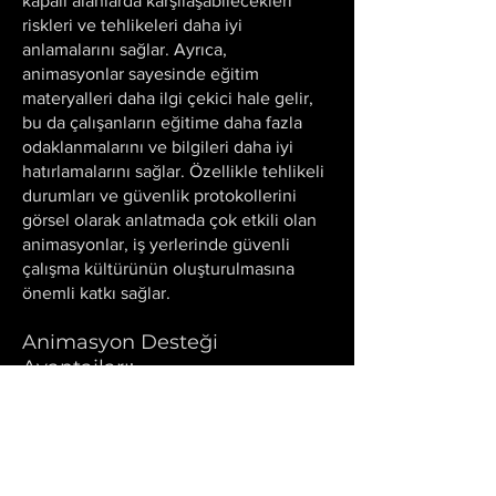
kapalı alanlarda karşılaşabilecekleri
riskleri ve tehlikeleri daha iyi
anlamalarını sağlar. Ayrıca,
animasyonlar sayesinde eğitim
materyalleri daha ilgi çekici hale gelir,
bu da çalışanların eğitime daha fazla
odaklanmalarını ve bilgileri daha iyi
hatırlamalarını sağlar. Özellikle tehlikeli
durumları ve güvenlik protokollerini
görsel olarak anlatmada çok etkili olan
animasyonlar, iş yerlerinde güvenli
çalışma kültürünün oluşturulmasına
önemli katkı sağlar.
Animasyon Desteği
Avantajları:
Etkili Öğrenme:
İş sağlığı ve güvenliği
(isg)
Animasyonlar
, karmaşık ve tehlikeli
durumların anlaşılmasını kolaylaştırır ve
eğitimi daha ilgi çekici hale getirir.
Görsel anlatım, bilgilerin daha kolay