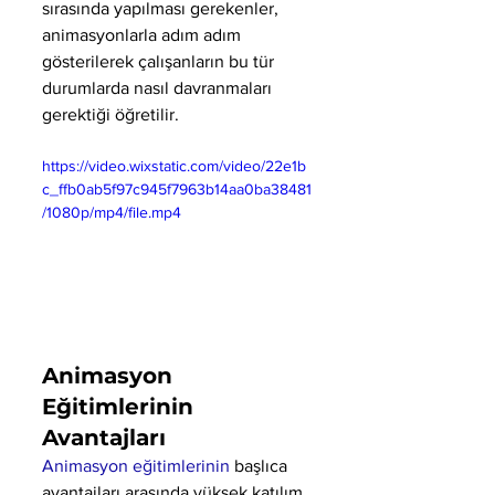
sırasında yapılması gerekenler, 
animasyonlarla adım adım 
gösterilerek çalışanların bu tür 
durumlarda nasıl davranmaları 
gerektiği öğretilir.
https://video.wixstatic.com/video/22e1b
c_ffb0ab5f97c945f7963b14aa0ba38481
/1080p/mp4/file.mp4
Animasyon 
Eğitimlerinin 
Avantajları
Animasyon eğitimlerinin
 başlıca 
avantajları arasında yüksek katılım 